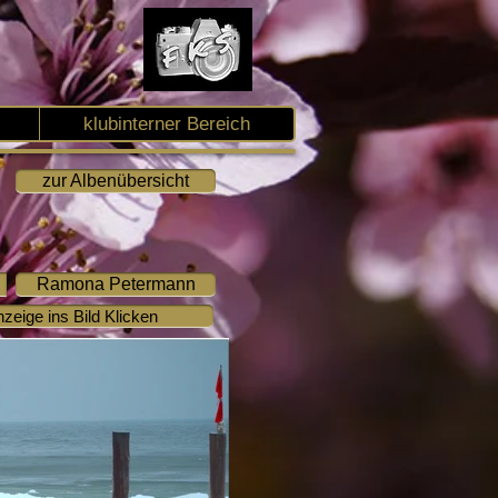
klubinterner Bereich
zur Albenübersicht
Ramona Petermann
zeige ins Bild Klicken