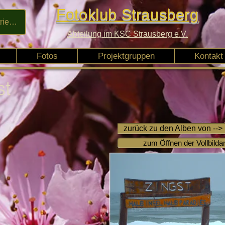
Fotoklub Strausberg
rieren
Abteilung im KSC Strausberg e.V.
Fotos
Projektgruppen
Kontakt
st
zurück zu den Alben von -->
zum Öffnen der Vollbildan