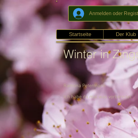
Anmelden oder Regist
Startseite
Der Klub
Winter in Zing
Ramona Petermann
Ich habe da mal was vorbereitet.