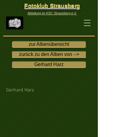
Fotoklub Strausberg
Abteilung im KSC Strausberg e.V.
zur Albenübersicht
zurück zu den Alben von -->
Gerhard Harz
Gerhard Harz